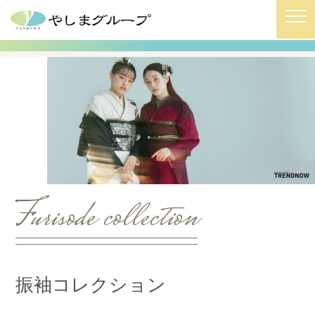
HOME
/
振袖コレクション
/
水色-7-108
Furisode collection
振袖コレクション