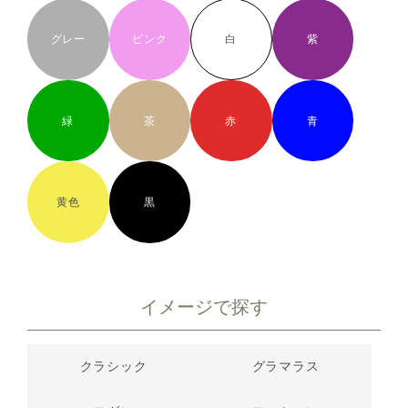
グレー
ピンク
白
紫
緑
茶
赤
青
黄色
黒
イメージで探す
クラシック
グラマラス