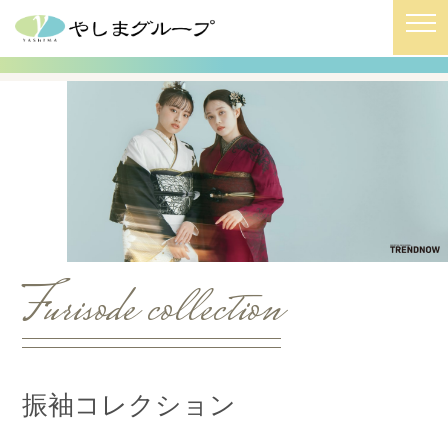
HOME
/
振袖コレクション
/
青-9-259
Furisode collection
振袖コレクション